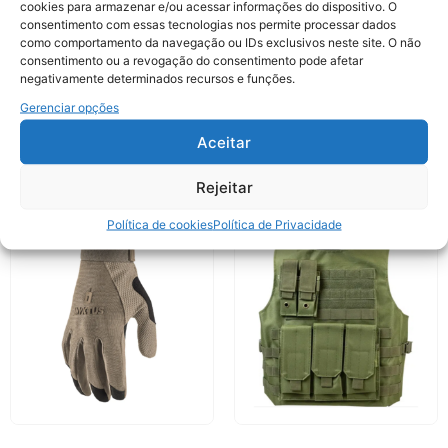
cookies para armazenar e/ou acessar informações do dispositivo. O
Volume:
40ml
consentimento com essas tecnologias nos permite processar dados
como comportamento da navegação ou IDs exclusivos neste site. O não
consentimento ou a revogação do consentimento pode afetar
Indicação de Uso:
Lentes de óculos de proteção
negativamente determinados recursos e funções.
(plástico ou vidro)
Gerenciar opções
Finalidade:
Desengordura e previne embaçamento
Aceitar
Outros produtos que você pode gostar
Rejeitar
Política de cookies
Política de Privacidade