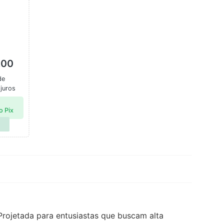
,00
de
juros
o Pix
rojetada para entusiastas que buscam alta