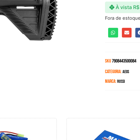
À vista
R$
Fora de estoqu
SKU
7908443500084
Categoria:
Aegs
Marca:
Rossi