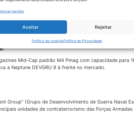
es biotipos e situações de jogo
, ajustando o comprimento 
enciar opções
elho fosco e o zarelho ambidestro em metal complementam
ntre realismo e manobrabilidade.
Aceitar
Rejeitar
Política de cookies
Política de Privacidade
s!
 magazines Mid-Cap padrão M4 Pmag com capacidade para 10
loca a Neptune DEVGRU 9 à frente no mercado.
ent Group” (Grupo de Desenvolvimento de Guerra Naval Es
ncipais unidades de contraterrorismo das Forças Armadas d