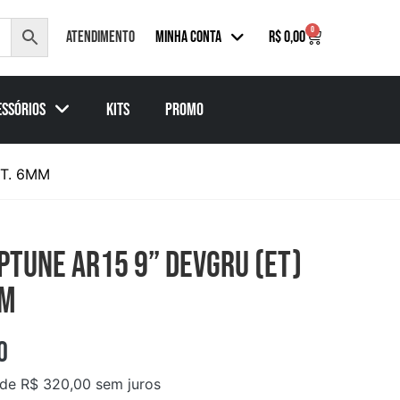
0
Atendimento
Minha Conta
R$
0,00
essórios
KITs
PROMO
ÉT. 6MM
PTUNE AR15 9” DEVGRU (ET)
MM
0
 de
R$
320,00
sem juros