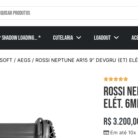
* SHADOW Loading… *
Cutelaria
Loadout
Ac
RSOFT
/
AEGS
/ ROSSI NEPTUNE AR15 9” DEVGRU (ET) EL
ROSSI NE
ELÉT. 6
R$
3.200,0
Em até 10x