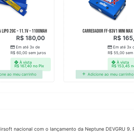
 LIPO 20C – 11.1V – 1100MAH
CARREGADOR FF-B3V1 MINI MAX
R$
180,00
R$
165
Em até 3x de
Em até 3x 
R$
60,00
sem juros
R$
55,00
sem 
À vista
À vista
R$
167,40
no Pix
R$
153,45
n
one ao meu carrinho
Adicione ao meu carrinho
 airsoft nacional com o lançamento da Neptune DEVGRU 9. P