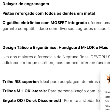
Delayer de engrenagem
Pistão reforçado com todos os dentes em metal
O gatilho eletrônico com MOSFET integrado
oferece uma
garante compatibilidade com diversos upgrades e supor
Design Tático e Ergonômico: Handguard M-LOK e Mais
Um dos maiores diferenciais da Neptune Rossi DEVGRU 9
adiciona um toque estético, mas também oferece funciona
Trilho RIS superior:
Ideal para acoplagem de miras e aces
Trilhos M-LOK laterais:
Para personalização com lanterna
Par
arm
Engate QD (Quick Disconnect):
Permite a rápida fixação
tec
exc
afe