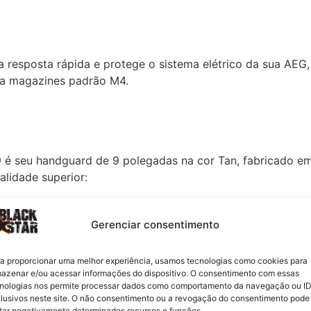
 resposta rápida e protege o sistema elétrico da sua AEG,
ta magazines padrão M4.
 é seu handguard de 9 polegadas na cor Tan, fabricado e
lidade superior:
Gerenciar consentimento
sórios.
s, grips e outros acessórios.
a proporcionar uma melhor experiência, usamos tecnologias como cookies para
azenar e/ou acessar informações do dispositivo. O consentimento com essas
 de bandoleiras.
nologias nos permite processar dados como comportamento da navegação ou I
lusivos neste site. O não consentimento ou a revogação do consentimento pode
tar negativamente determinados recursos e funções.