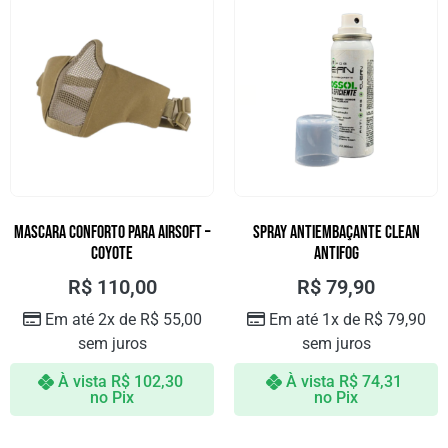
MASCARA CONFORTO PARA AIRSOFT –
SPRAY ANTIEMBAÇANTE CLEAN
Coyote
ANTIFOG
R$
110,00
R$
79,90
Em até 2x de
R$
55,00
Em até 1x de
R$
79,90
sem juros
sem juros
À vista
R$
102,30
À vista
R$
74,31
no Pix
no Pix