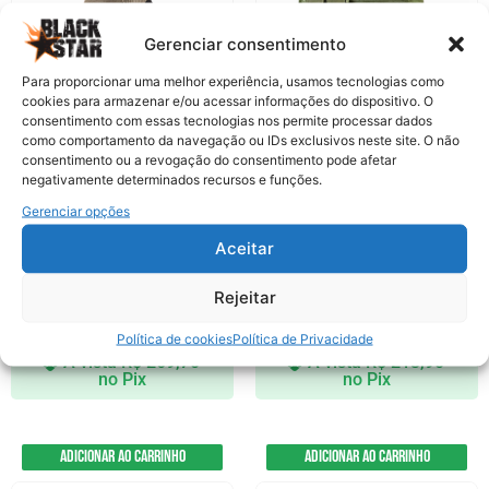
Gerenciar consentimento
Para proporcionar uma melhor experiência, usamos tecnologias como
cookies para armazenar e/ou acessar informações do dispositivo. O
consentimento com essas tecnologias nos permite processar dados
como comportamento da navegação ou IDs exclusivos neste site. O não
consentimento ou a revogação do consentimento pode afetar
negativamente determinados recursos e funções.
LUVA TÁTICA BUNKER INVICTUS
COLETE TÁTICO MODULAR SP-DUAL
Gerenciar opções
DESERT M
VERDE ROSSI
Aceitar
R$
290,00
R$
230,00
Em até 5x de
R$
58,00
Em até 4x de
R$
57,50
Rejeitar
sem juros
sem juros
Política de cookies
Política de Privacidade
À vista
R$
269,70
À vista
R$
213,90
no Pix
no Pix
Adicionar ao carrinho
Adicionar ao carrinho