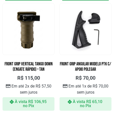
Front Grip Vertical Tango Down
FRONT GRIP ANGULAR MODELO PTK C/
(Engate Rápido) – Tan
APOIO POLEGAR
R$
115,00
R$
70,00
Em até 2x de
R$
57,50
Em até 1x de
R$
70,00
sem juros
sem juros
À vista
R$
106,95
À vista
R$
65,10
no Pix
no Pix