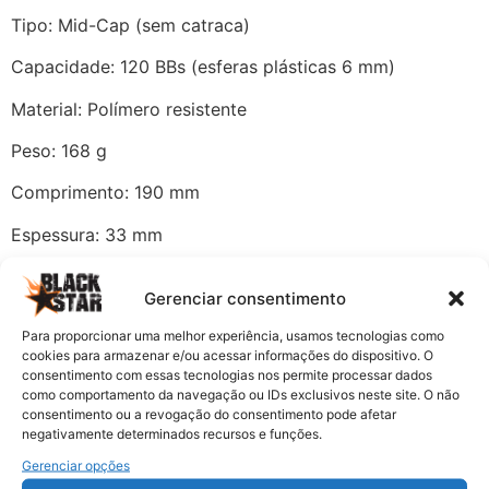
Tipo: Mid-Cap (sem catraca)
Capacidade: 120 BBs (esferas plásticas 6 mm)
Material: Polímero resistente
Peso: 168 g
Comprimento: 190 mm
Espessura: 33 mm
Cor: Preto fosco tático
Gerenciar consentimento
Compatibilidade: Rifles Airsoft M4 padrão AEG (Rossi,
Para proporcionar uma melhor experiência, usamos tecnologias como
Cyma, G&G, entre outros)
cookies para armazenar e/ou acessar informações do dispositivo. O
consentimento com essas tecnologias nos permite processar dados
como comportamento da navegação ou IDs exclusivos neste site. O não
Outros produtos que você pode gostar
consentimento ou a revogação do consentimento pode afetar
negativamente determinados recursos e funções.
Gerenciar opções