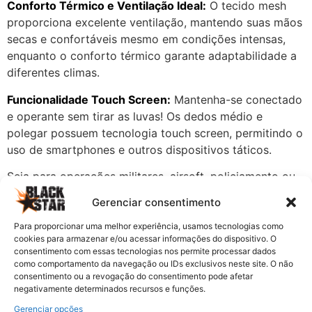
Conforto Térmico e Ventilação Ideal:
O tecido mesh
proporciona excelente ventilação, mantendo suas mãos
secas e confortáveis mesmo em condições intensas,
enquanto o conforto térmico garante adaptabilidade a
diferentes climas.
Funcionalidade Touch Screen:
Mantenha-se conectado
e operante sem tirar as luvas! Os dedos médio e
polegar possuem tecnologia touch screen, permitindo o
uso de smartphones e outros dispositivos táticos.
Seja para operações militares, airsoft, policiamento ou
atividades outdoor, a Luva Tática Invictus Bunker Preta
Gerenciar consentimento
é a escolha ideal para quem não abre mão de
qualidade, proteção e desempenho. Invista na sua
Para proporcionar uma melhor experiência, usamos tecnologias como
cookies para armazenar e/ou acessar informações do dispositivo. O
segurança e eleve o nível das suas missões!
consentimento com essas tecnologias nos permite processar dados
como comportamento da navegação ou IDs exclusivos neste site. O não
consentimento ou a revogação do consentimento pode afetar
Outros produtos que você pode gostar
negativamente determinados recursos e funções.
Gerenciar opções