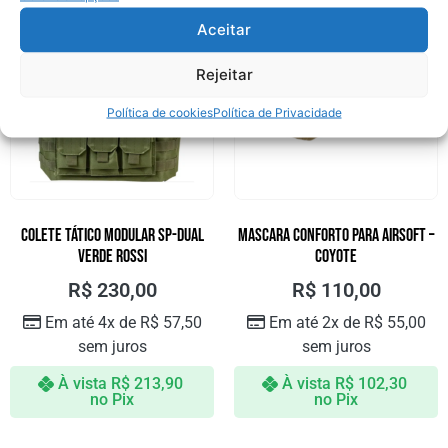
Aceitar
Rejeitar
Política de cookies
Política de Privacidade
COLETE TÁTICO MODULAR SP-DUAL
MASCARA CONFORTO PARA AIRSOFT –
VERDE ROSSI
Coyote
R$
230,00
R$
110,00
Em até 4x de
R$
57,50
Em até 2x de
R$
55,00
sem juros
sem juros
À vista
R$
213,90
À vista
R$
102,30
no Pix
no Pix