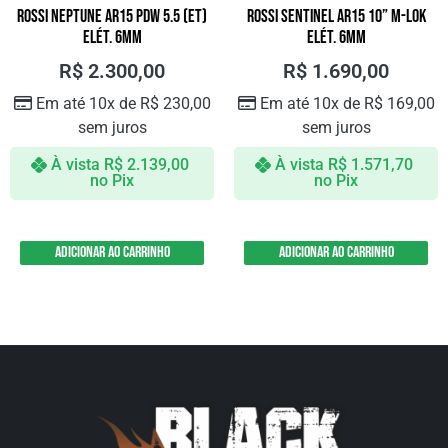
ROSSI NEPTUNE AR15 PDW 5.5 (ET)
ROSSI SENTINEL AR15 10” M-LOK
ELÉT. 6MM
ELÉT. 6MM
R$
2.300,00
R$
1.690,00
Em até 10x de
R$
230,00
Em até 10x de
R$
169,00
sem juros
sem juros
À vista
R$
2.139,00
À vista
R$
1.571,70
no Pix
no Pix
Adicionar ao carrinho
Adicionar ao carrinho