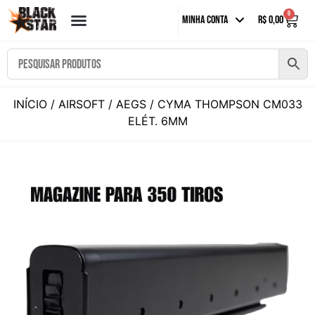
0
Minha Conta
R$
0,00
INÍCIO
/
AIRSOFT
/
AEGS
/ CYMA THOMPSON CM033
ELÉT. 6MM