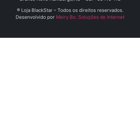
® Loja BlackStar – Todos os direitos reservados.
Desenvolvido por
Meiry Bo. Soluções de Internet
PHP Code Snippets
Powered By :
XYZScripts.com