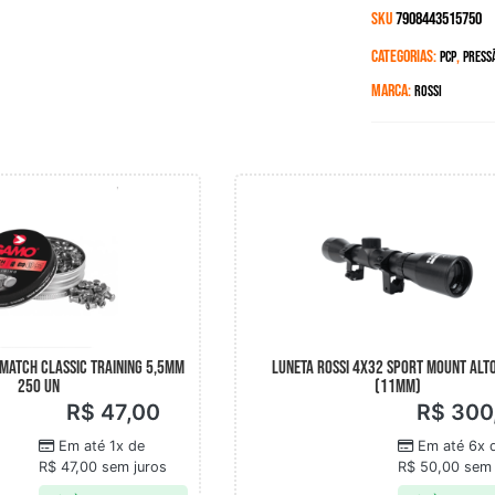
SKU
7908443515750
Categorias:
,
PCP
Pressã
Marca:
Rossi
MATCH CLASSIC TRAINING 5,5MM
LUNETA ROSSI 4X32 SPORT MOUNT ALT
250 UN
(11MM)
R$
47,00
R$
300
Em até 1x de
Em até 6x 
R$
47,00
sem juros
R$
50,00
sem 