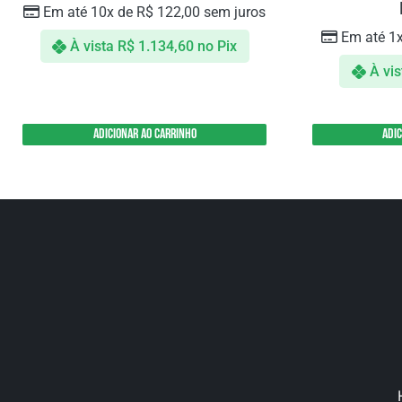
Em até 10x de
R$
122,00
sem juros
Em até 1
À vista
R$
1.134,60
no Pix
À vis
Adicionar ao carrinho
Adi