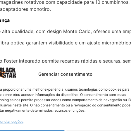
s magazines rotativos com capacidade para 10 chumbinhos, 
 adaptadores monotiro.
ença
alta qualidade, com design Monte Carlo, oferece uma emp
bra óptica garantem visibilidade e um ajuste micrométrico
o Foster integrado permite recargas rápidas e seguras, se
abina sempre pronta.
Gerenciar consentimento
r a aerodinâmica do chumbinho, enquanto o supressor inte
a proporcionar uma melhor experiência, usamos tecnologias como cookies para
ho de 11mm, pronto para a instalação de lunetas e outros 
azenar e/ou acessar informações do dispositivo. O consentimento com essas
nologias nos permite processar dados como comportamento da navegação ou I
lusivos neste site. O não consentimento ou a revogação do consentimento pode
tar negativamente determinados recursos e funções.
enciar opções