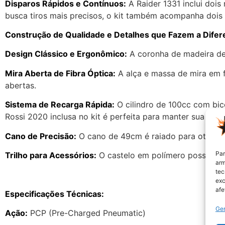
Disparos Rápidos e Contínuos:
A Raider 1331 inclui doi
busca tiros mais precisos, o kit também acompanha dois
Construção de Qualidade e Detalhes que Fazem a Difer
Design Clássico e Ergonômico:
A coronha de madeira de 
Mira Aberta de Fibra Óptica:
A alça e massa de mira em fi
abertas.
Sistema de Recarga Rápida:
O cilindro de 100cc com bic
Rossi 2020 inclusa no kit é perfeita para manter sua car
Cano de Precisão:
O cano de 49cm é raiado para otimiza
Par
Trilho para Acessórios:
O castelo em polímero possui tril
arm
tec
exc
afe
Especificações Técnicas:
Ger
Ação:
PCP (Pre-Charged Pneumatic)