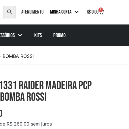
0
Atendimento
Minha Conta
R$
0,00
essórios
KITs
PROMO
+ BOMBA ROSSI
1331 RAIDER MADEIRA PCP
 BOMBA ROSSI
0
 de
R$
260,00
sem juros