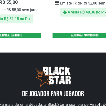
R$
55,00
Em até 1x de
R$
52,00
sem 
x de
R$
55,00
sem juros
À vista
R$
48,36
no Pi
ta
R$
51,15
no Pix
cionar ao carrinho
Adicionar ao carrinho
DE JOGADOR PARA JOGADOR
Há mais de uma década, a BlackStar é sua loja de Airsoft d