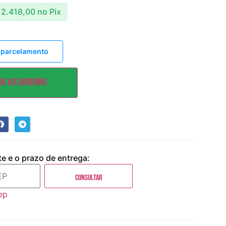
2.418,00
no Pix
 parcelamento
ar ao carrinho
te e o prazo de entrega:
Consultar
ep