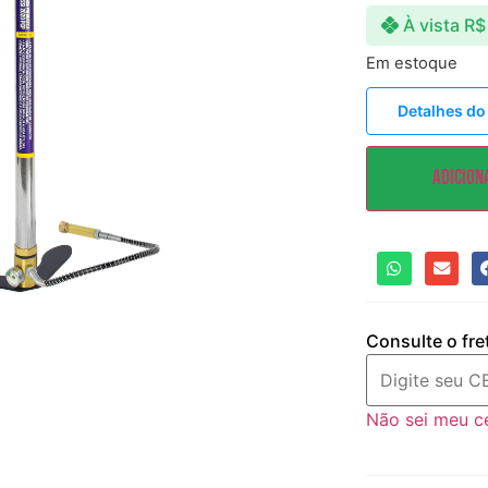
À vista
R$
Em estoque
Detalhes do
Adicion
Consulte o fre
Não sei meu c