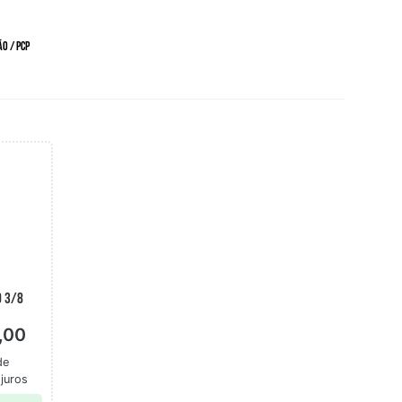
o / PCP
O 3/8
,00
de
juros